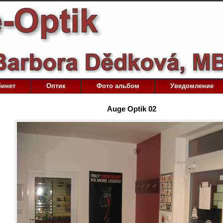
бинет
Оптик
Фото альбом
Уведомление
Auge Optik 02