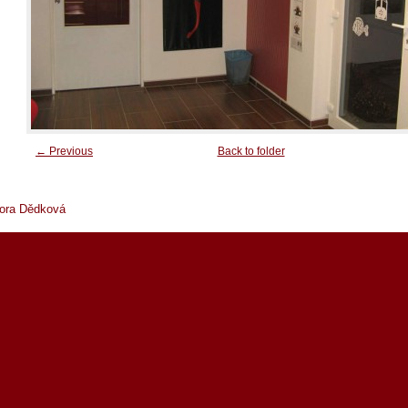
← Previous
Back to folder
bora Dědková