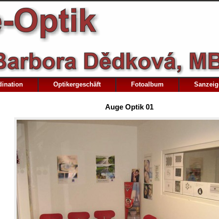
dination
Optikergeschäft
Fotoalbum
Sanzeig
Auge Optik 01