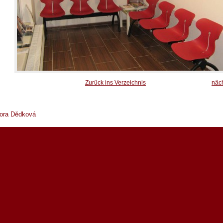
Zurück ins Verzeichnis
näc
bora Dědková